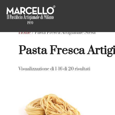
Salta
al
contenuto
Home
/ Pasta Fresca Artigianale Stesa
Pasta Fresca Artig
Visualizzazione di 1-16 di 20 risultati