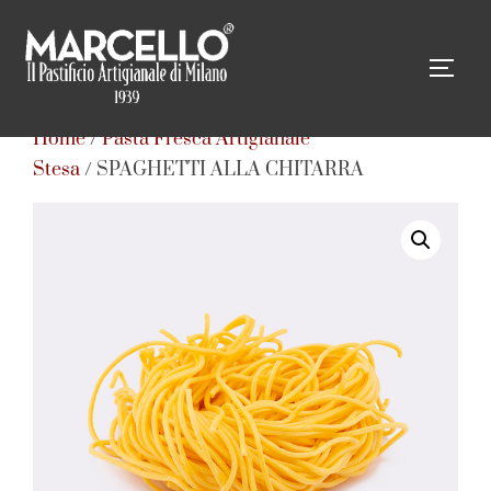
Salta
al
APRI
contenuto
Home
/
Pasta Fresca Artigianale
Stesa
/ SPAGHETTI ALLA CHITARRA