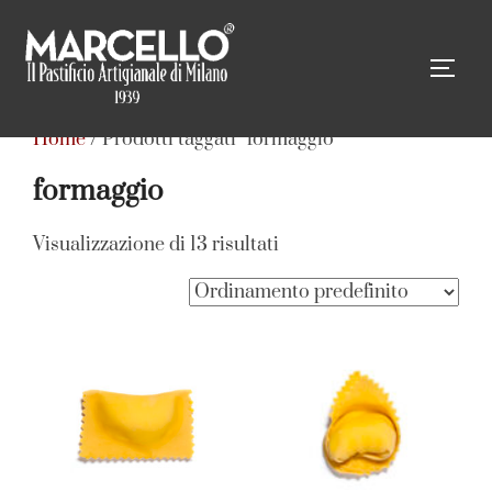
Salta
al
APRI
contenuto
Home
/ Prodotti taggati “formaggio”
formaggio
Visualizzazione di 13 risultati