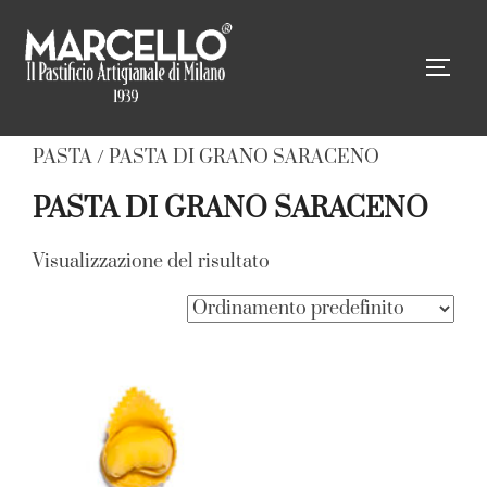
Salta
al
APRI
contenuto
Home
/ Prodotto COLORE DELLA
PASTA / PASTA DI GRANO SARACENO
PASTA DI GRANO SARACENO
Visualizzazione del risultato